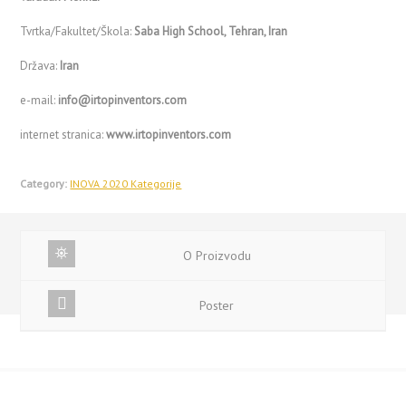
Tvrtka/Fakultet/Škola:
Saba High School, Tehran, Iran
Država:
Iran
e-mail:
info@irtopinventors.com
internet stranica:
www.irtopinventors.com
Category:
INOVA 2020 Kategorije
O Proizvodu
Poster