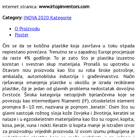
internet stranica:
www.irtopinventors.com
Category:
INOVA 2020 Kategorije
O Proizvodu
Poster
Čini se da se količina plastike koja završava u toku otpada
neprestano povećava. Trenutno se u zapadnoj Europi procjenjuje
da raste 4% godišnje. To je zato što je plastika izuzetno
koristan i svestran skup materijala. Pronašli su upotrebu u
čitavom nizu proizvoda kao što su roba široke potrošnje,
ambalaža, automobilska industrija i građevinarstvo. Način
rješavanja smanjenja plastike u okolišu je izrada reciklirane
plastike, čiji je jedan od glavnih problema nedostatak dovoljno
čvrstoće. Široka kategorija netopljivih bjelančevina koje se
povezuju kao intermedijarni filamenti (IF), citoskeletni element
promjera 8–10 nm, nazivana je pojmom „keratin“. Osim što su
glavni sastojak rožnog sloja kože čovjeka i životinja, keratini se
nalaze i u egzoskeletnim materijalima kao što su rogovi, kopita,
kosa, perje, vuna i nokti. Keratin iz kopita manje je istražen izvor
za proizvodnju vrijednih proizvoda. U ovom izumu prikupljena je