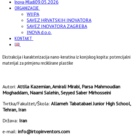
Inova-Mladi
09.05.2026
ORGANIZACIJE
WIIPA
SAVEZ HRVATSKIH INOVATORA
SAVEZ INOVATORA ZAGREBA
INOVA d.o.o.
KONTAKT
Ekstrakcija i karakterizacija nano-keratina iz konjskog kopita: potencijalni
materijal za primjenu reciklirane plastike
Autori:
Attila Kazemian, Amirali Mirabi, Parsa Mahmoudian
Moghaddam, Naami Salehin, Seyyed Saber Mirhosseini
Tvrtka/Fakultet/Škola:
Allameh Tabatabaei Junior High School,
Tehran, Iran
Država:
Iran
e-mail:
info@irtopinventors.com