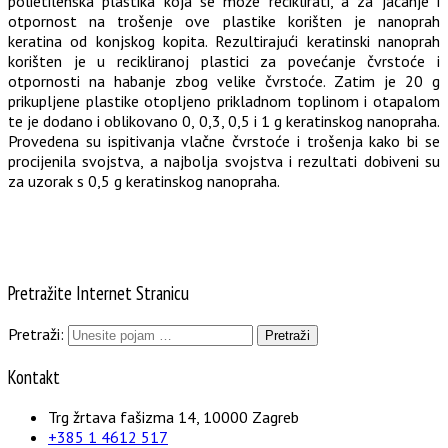
polietilenska plastika koja se može reciklirati, a za jačanje i
otpornost na trošenje ove plastike korišten je nanoprah
keratina od konjskog kopita. Rezultirajući keratinski nanoprah
korišten je u recikliranoj plastici za povećanje čvrstoće i
otpornosti na habanje zbog velike čvrstoće. Zatim je 20 g
prikupljene plastike otopljeno prikladnom toplinom i otapalom
te je dodano i oblikovano 0, 0,3, 0,5 i 1 g keratinskog nanopraha.
Provedena su ispitivanja vlačne čvrstoće i trošenja kako bi se
procijenila svojstva, a najbolja svojstva i rezultati dobiveni su
za uzorak s 0,5 g keratinskog nanopraha.
Pretražite Internet Stranicu
Pretraži:
Kontakt
Trg žrtava fašizma 14, 10000 Zagreb
+385 1 4612 517