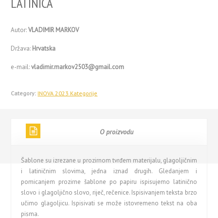
LATINICA
Autor:
VLADIMIR MARKOV
Država:
Hrvatska
e-mail:
vladimir.markov2503@gmail.com
Category:
INOVA 2023 Kategorije
O proizvodu
Šablone su izrezane u prozirnom tvrđem materijalu, glagoljičnim
i latiničnim slovima, jedna iznad drugih. Gledanjem i
pomicanjem prozirne šablone po papiru ispisujemo latinično
slovo i glagoljično slovo, riječ, rečenice. Ispisivanjem teksta brzo
učimo glagoljicu. Ispisivati se može istovremeno tekst na oba
pisma.