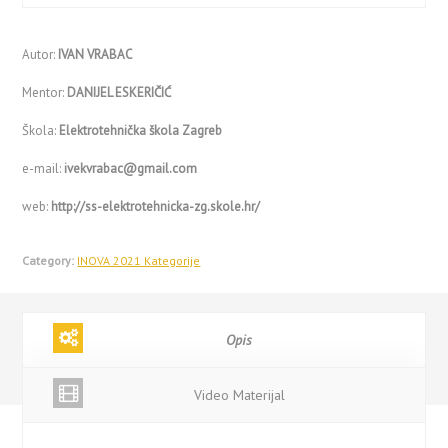
Autor:
IVAN VRABAC
Mentor:
DANIJEL ESKERIČIĆ
Škola:
Elektrotehnička škola Zagreb
e-mail:
ivekvrabac@gmail.com
web:
http://ss-elektrotehnicka-zg.skole.hr/
Category:
INOVA 2021 Kategorije
Opis
Video Materijal