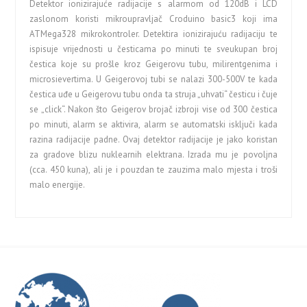
Detektor ionizirajuće radijacije s alarmom od 120dB i LCD
zaslonom koristi mikroupravljač Croduino basic3 koji ima
ATMega328 mikrokontroler. Detektira ionizirajuću radijaciju te
ispisuje vrijednosti u česticama po minuti te sveukupan broj
čestica koje su prošle kroz Geigerovu tubu, milirentgenima i
microsievertima. U Geigerovoj tubi se nalazi 300-500V te kada
čestica uđe u Geigerovu tubu onda ta struja „uhvati“ česticu i čuje
se „click“. Nakon što Geigerov brojač izbroji vise od 300 čestica
po minuti, alarm se aktivira, alarm se automatski isključi kada
razina radijacije padne. Ovaj detektor radijacije je jako koristan
za gradove blizu nuklearnih elektrana. Izrada mu je povoljna
(cca. 450 kuna), ali je i pouzdan te zauzima malo mjesta i troši
malo energije.