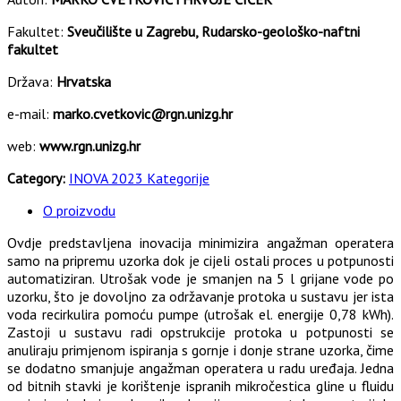
Fakultet:
Sveučilište u Zagrebu, Rudarsko-geološko-naftni
fakultet
Država:
Hrvatska
e-mail:
marko.cvetkovic@rgn.unizg.hr
web:
www.rgn.unizg.hr
Category:
INOVA 2023 Kategorije
O proizvodu
Ovdje predstavljena inovacija minimizira angažman operatera
samo na pripremu uzorka dok je cijeli ostali proces u potpunosti
automatiziran. Utrošak vode je smanjen na 5 l grijane vode po
uzorku, što je dovoljno za održavanje protoka u sustavu jer ista
voda recirkulira pomoću pumpe (utrošak el. energije 0,78 kWh).
Zastoji u sustavu radi opstrukcije protoka u potpunosti se
anuliraju primjenom ispiranja s gornje i donje strane uzorka, čime
se dodatno smanjuje angažman operatera u radu uređaja. Jedna
od bitnih stavki je korištenje ispranih mikročestica gline u fluidu