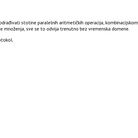
odrađivati stotine paralelnih aritmetičkih operacija, kombinacijsko
dukte množenja, sve se to odvija trenutno bez vremenska domene.
otokol.