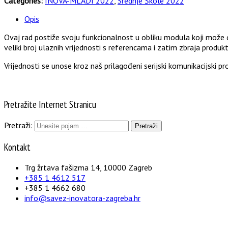
Categories:
INOVA-MLADI 2022
,
Srednje Škole 2022
Opis
Ovaj rad postiže svoju funkcionalnost u obliku modula koji može 
veliki broj ulaznih vrijednosti s referencama i zatim zbraja pro
Vrijednosti se unose kroz naš prilagođeni serijski komunikacijski pr
Pretražite Internet Stranicu
Pretraži:
Kontakt
Trg žrtava fašizma 14, 10000 Zagreb
+385 1 4612 517
+385 1 4662 680
info@savez-inovatora-zagreba.hr